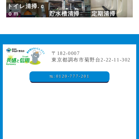
トイレ清掃.ｃ
ｏｍ
貯水槽清掃
定期清掃
〒182-0007
東京都調布市菊野台2-22-11-302
℡:0120-777-201