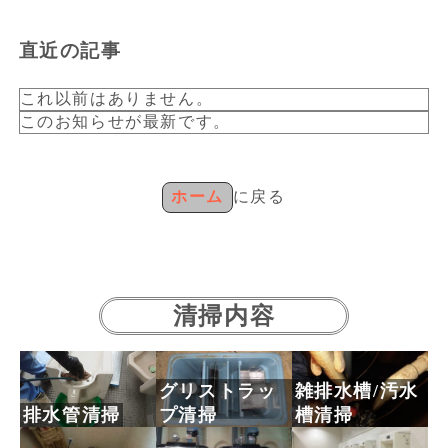
直近の記事
これ以前はありません。
このお知らせが最新です。
ホーム
に戻る
清掃内容
グリストラッ
雑排水槽/汚水
排水管清掃
プ清掃
槽清掃