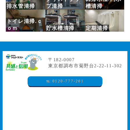
排水管清掃
プ清掃
槽清掃
トイレ清掃.ｃ
貯水槽清掃
ｏｍ
定期清掃
〒182-0007
東京都調布市菊野台2-22-11-302
℡:0120-777-201