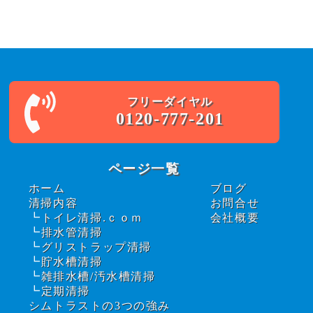
フリーダイヤル
0120-777-201
ページ一覧
ホーム
ブログ
清掃内容
お問合せ
トイレ清掃.ｃｏｍ
会社概要
排水管清掃
グリストラップ清掃
貯水槽清掃
雑排水槽/汚水槽清掃
定期清掃
シムトラストの3つの強み