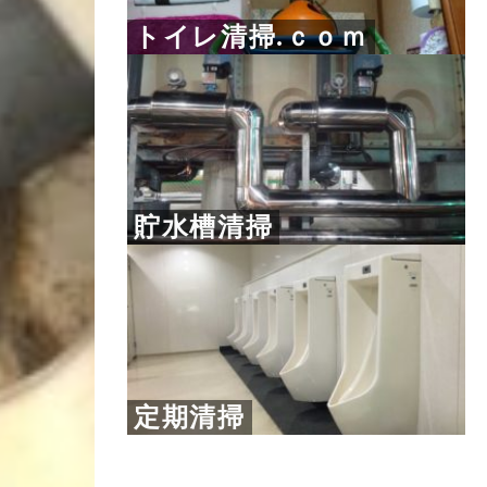
トイレ清掃.ｃｏｍ
貯水槽清掃
定期清掃