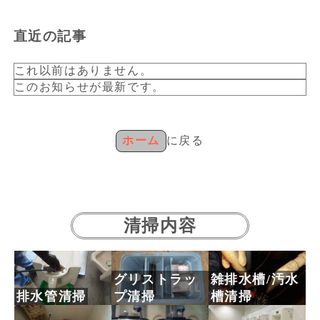
直近の記事
これ以前はありません。
このお知らせが最新です。
ホーム
に戻る
清掃内容
グリストラッ
雑排水槽/汚水
排水管清掃
プ清掃
槽清掃