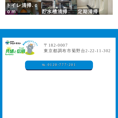
トイレ清掃.ｃ
ｏｍ
貯水槽清掃
定期清掃
〒182-0007
東京都調布市菊野台2-22-11-302
℡:0120-777-201